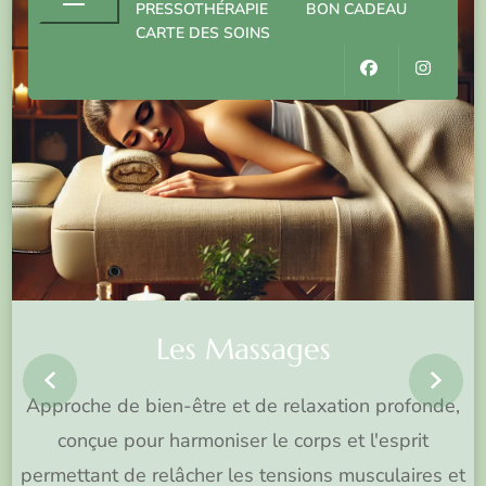
PRESSOTHÉRAPIE
BON CADEAU
CARTE DES SOINS
on
Les Massages
prev
n
Approche de bien-être et de relaxation profonde,
conçue pour harmoniser le corps et l'esprit
permettant de relâcher les tensions musculaires et